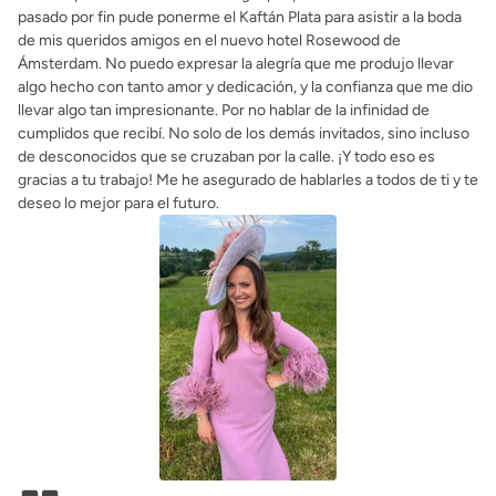
gracias a tu trabajo! Me he asegurado de hablarles a todos de ti y te
deseo lo mejor para el futuro.
DESDE ALEMANIA
Marie-Sophie V.
Estimado equipo de Bgo & Me: ¡Quería daros las gracias por
vuestro increíble servicio y ayuda! El vestido llegó muy rápido, me
quedaba perfecto y era precioso💖. Lo llevé puesto en una boda en
el Reino Unido y fue todo un éxito. Me sentí guapa y fuerte, como