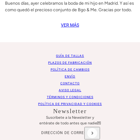
GUÍA DE TALLAS
PLAZOS DE FABRICACIÓN
POLÍTICA DE CAMBIOS
ENVÍO
CONTACTO
AVISO LEGAL
TÉRMINOS Y CONDICIONES
POLÍTICA DE PRIVACIDAD Y COOKIES
Newsletter
Suscríbete a la Newsletter y
entérate de todo antes que nadie💌
Dirección de correo electrónico
Este sitio está protegido por hCaptcha y se aplican
l