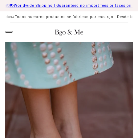
🌏Worldwide Shipping | Guaranteed no import fees or taxes on delivery
s nuestros productos se fabrican por encargo | Desde la XS a la 4XL 