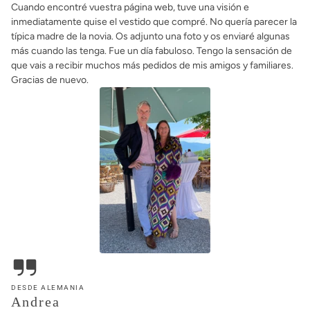
DESDE ALEMANIA
Andrea
My order arrived and Im so incredibly happy with the kaftans! I feel
like a princess and I can´t wait to show up at the summer partys
ahead. You know, as plus size woman it is really hard to feel
beautiful. But you do this for me. I feel beautiful and confident and I
thank you so much for this! Thank you so much for the beautiful
things and your incredible service!!