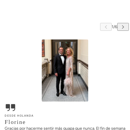
DESDE HOLANDA
Florine
Gracias por hacerme sentir más guapa que nunca. El fin de semana
pasado por fin pude ponerme el Kaftán Plata para asistir a la boda
de mis queridos amigos en el nuevo hotel Rosewood de
Ámsterdam. No puedo expresar la alegría que me produjo llevar
algo hecho con tanto amor y dedicación, y la confianza que me dio
llevar algo tan impresionante. Por no hablar de la infinidad de
cumplidos que recibí. No solo de los demás invitados, sino incluso
de desconocidos que se cruzaban por la calle. ¡Y todo eso es