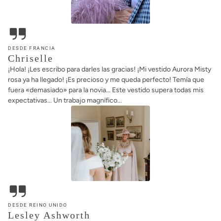
rosa ya ha llegado! ¡Es precioso y me queda perfecto! Temía que
fuera «demasiado» para la novia... Este vestido supera todas mis
expectativas... Un trabajo magnífico...
DESDE REINO UNIDO
Lesley Ashworth
Cuando encontré vuestra página web, tuve una visión e
inmediatamente quise el vestido que compré. No quería parecer la
típica madre de la novia. Os adjunto una foto y os enviaré algunas
más cuando las tenga. Fue un día fabuloso. Tengo la sensación de
que vais a recibir muchos más pedidos de mis amigos y familiares.
Gracias de nuevo.