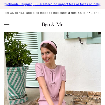
rldwide Shipping | Guaranteed no import fees or taxes on delivery📦
🌏
S to 4XL, and also made-to-measure
✂️From XS to 4XL, and also made